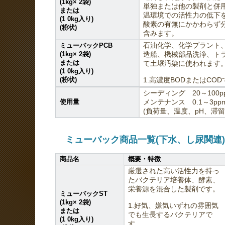
(1kg× 2袋)
単独または他の製剤と併
または
温環境での活性力の低下
(1 0kg入り)
酸素の有無にかかわらず
(粉状)
含みます。
ミューバックPCB
石油化学、化学プラント
(1kg× 2袋)
造船、機械部品洗浄、ト
または
て土壌汚染に使われます
(1 0kg入り)
(粉状)
1.高濃度BODまたはCO
シーディング 20～100ppm
使用量
メンテナンス 0.1～3ppm
(負荷量、温度、pH、滞
ミューバック商品一覧(下水、し尿関連)
商品名
概要・特徴
厳選された高い活性力を持っ
たバクテリア培養体、酵素、
栄養源を混合した製剤です。
ミューバックST
(1kg× 2袋)
1.好気、嫌気いずれの雰囲気
または
でも生長するバクテリアで
(1 0kg入り)
す。