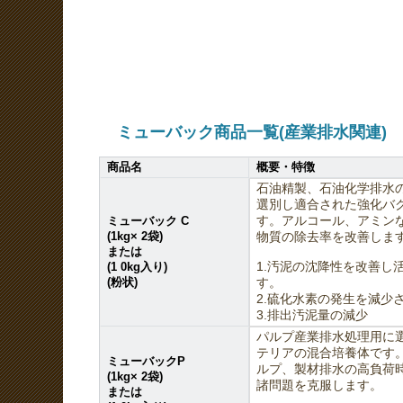
ミューバック商品一覧(産業排水関連)
商品名
概要・特徴
石油精製、石油化学排水
選別し適合された強化バ
ミューバック C
す。アルコール、アミン
(1kg× 2袋)
物質の除去率を改善しま
または
(1 0kg入り)
1.汚泥の沈降性を改善し
(粉状)
す。
2.硫化水素の発生を減少
3.排出汚泥量の減少
パルプ産業排水処理用に
テリアの混合培養体です
ミューバックP
ルプ、製材排水の高負荷
(1kg× 2袋)
諸問題を克服します。
または