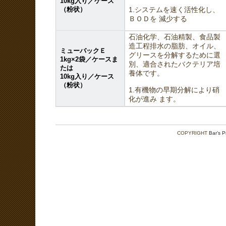
10kg入り／ケース
（粉状）
1.システムを速く活性化し、
ＢＯＤを 減少する
石油化学、石油精製、食品製
造工程排水の脂肪、オイル、
ミューバックＥ
グリースを分解するために選
1kg×2袋／ケースま
別、適合されたバクテリア培
たは
養体です。
10kg入り／ケース
（粉状）
1.有機物の早期分解により硝
化が進み ます。
COPYRIGHT
Bar’s 