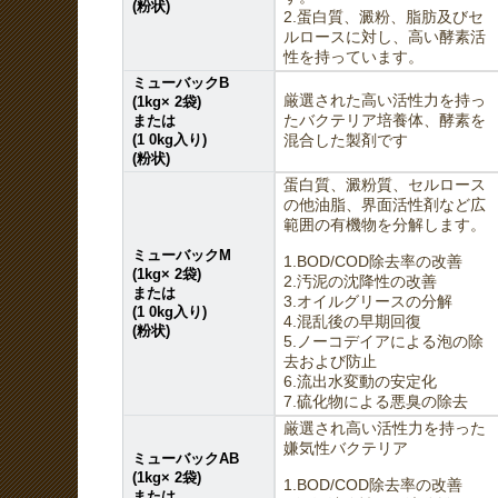
(粉状)
2.蛋白質、澱粉、脂肪及びセ
ルロースに対し、高い酵素活
性を持っています。
ミューバックB
厳選された高い活性力を持っ
(1kg× 2袋)
または
たバクテリア培養体、酵素を
(1 0kg入り)
混合した製剤です
(粉状)
蛋白質、澱粉質、セルロース
の他油脂、界面活性剤など広
範囲の有機物を分解します。
ミューバックM
1.BOD/COD除去率の改善
(1kg× 2袋)
2.汚泥の沈降性の改善
または
3.オイルグリースの分解
(1 0kg入り)
4.混乱後の早期回復
(粉状)
5.ノーコデイアによる泡の除
去および防止
6.流出水変動の安定化
7.硫化物による悪臭の除去
厳選され高い活性力を持った
嫌気性バクテリア
ミューバックAB
(1kg× 2袋)
1.BOD/COD除去率の改善
または