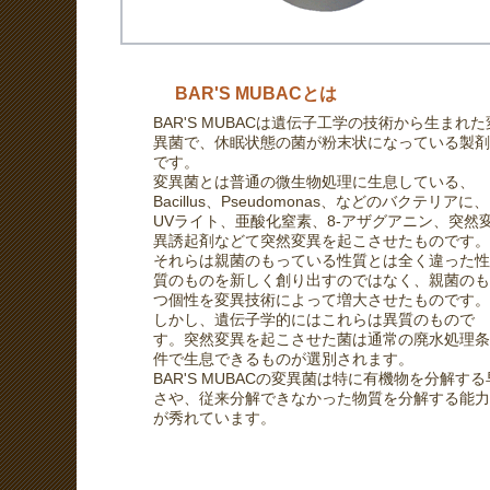
BAR'S MUBACとは
BAR'S MUBACは遺伝子工学の技術から生まれた
異菌で、休眠状態の菌が粉末状になっている製剤
です。
変異菌とは普通の微生物処理に生息している、
Bacillus、Pseudomonas、などのバクテリアに、
UVライト、亜酸化窒素、8-アザグアニン、突然
異誘起剤などて突然変異を起こさせたものです。
それらは親菌のもっている性質とは全く違った性
質のものを新しく創り出すのではなく、親菌のも
つ個性を変異技術によって増大させたものです。
しかし、遺伝子学的にはこれらは異質のもので
す。突然変異を起こさせた菌は通常の廃水処理条
件で生息できるものが選別されます。
BAR'S MUBACの変異菌は特に有機物を分解する
さや、従来分解できなかった物質を分解する能力
が秀れています。