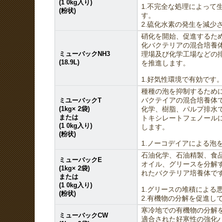
(1 0kg入り)
1.不完全な処理によって
(粉状)
す。
2.硫化水素の発生を減少
硝化を開始、促進するた
化バクテリアの混合培養
ミューバックNH3
理場及び化学工場などの
(18.9L)
を推進します。
1.好気性環境で有効です
種種の泡を抑制するため
ミユーバックT
バクテイアの混合培養体
(1kg× 2袋)
化学、樹脂、パルプ排水
または
トキシレートフェノール
(1 0kg入り)
します。
(粉状)
1.ノーコデイアによる泡
石油化学、石油精製、食
ミューバックE
オイル、グリースを分解
(1kg× 2袋)
れたバクテリア培養体で
または
(1 0kg入り)
1.グリースの堆積による
(粉状)
2.有機物の分解を促進し
寒冷地での有機物の分解
ミューバックCW
適合された好寒性の強化