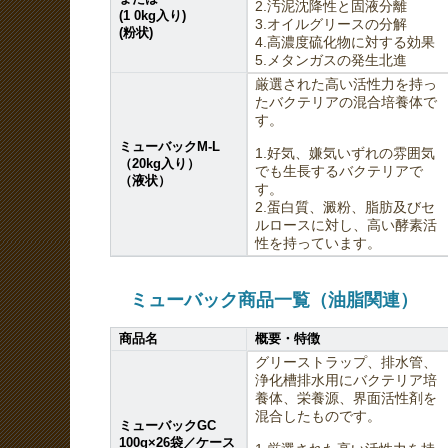
2.汚泥沈降性と固液分離
(1 0kg入り)
3.オイルグリースの分解
(粉状)
4.高濃度硫化物に対する効果
5.メタンガスの発生北進
厳選された高い活性力を持っ
たバクテリアの混合培養体で
す。
ミューバックM-L
1.好気、嫌気いずれの雰囲気
（20kg入り）
でも生長するバクテリアで
（液状）
す。
2.蛋白質、澱粉、脂肪及びセ
ルロースに対し、高い酵素活
性を持っています。
ミューバック商品一覧（油脂関連）
商品名
概要・特徴
グリーストラップ、排水管、
浄化槽排水用にバクテリア培
養体、栄養源、界面活性剤を
混合したものです。
ミューバックGC
100g×26袋／ケース