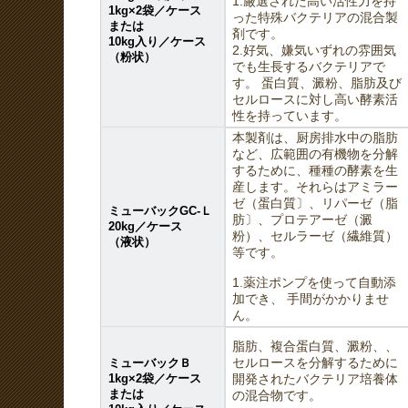
1.厳選された高い活性力を持
1kg×2袋／ケース
った特殊バクテリアの混合製
または
剤です。
10kg入り／ケース
2.好気、嫌気いずれの雰囲気
（粉状）
でも生長するバクテリアで
す。 蛋白質、澱粉、脂肪及び
セルロースに対し高い酵素活
性を持っています。
本製剤は、厨房排水中の脂肪
など、広範囲の有機物を分解
するために、種種の酵素を生
産します。それらはアミラー
ゼ（蛋白質〕、リパーゼ（脂
ミューバックGC-Ｌ
肪〕、プロテアーゼ（澱
20kg／ケース
粉）、セルラーゼ（繊維質）
（液状）
等です。
1.薬注ポンプを使って自動添
加でき、 手間がかかりませ
ん。
脂肪、複合蛋白質、澱粉、、
ミューバックＢ
セルロースを分解するために
1kg×2袋／ケース
開発されたバクテリア培養体
または
の混合物です。